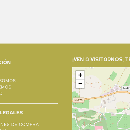
¡VEN A VISITARNOS, 
CIÓN
+
 SOMOS
−
EMOS
O
LEGALES
ONES DE COMPRA