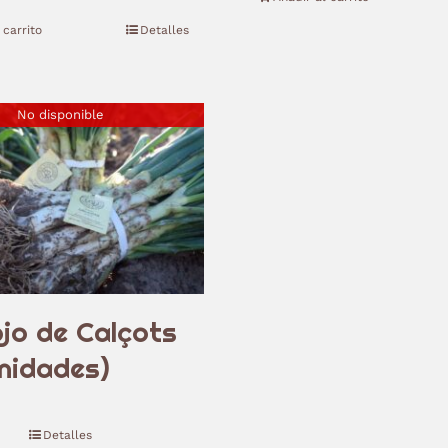
 carrito
Detalles
No disponible
jo de Calçots
nidades)
Detalles