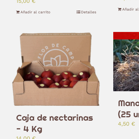
15,00
€
Añadir al
Añadir al carrito
Detalles
Mano
(25 u
Caja de nectarinas
4,50
€
- 4 Kg
14,00
€