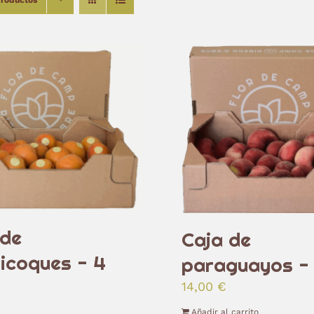
Productos
 de
Caja de
icoques - 4
paraguayos -
14,00
€
Añadir al carrito