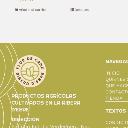
Añadir al carrito
Detalles
NAVEGA
INICIO
QUIÉNES
QUE HAC
CONTACT
PRODUCTOS AGRÍCOLAS
TIENDA
CULTIVADOS EN LA RIBERA
D'EBRE
TEXTOS 
DIRECCIÓN
CONDICI
Polígon Ind. La Verdeguera, Nau