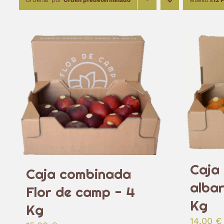
Ordenar por
Orden predeterminado
Muestra
12 
Caja
Caja combinada
albar
Flor de camp - 4
Kg
Kg
14,00
€