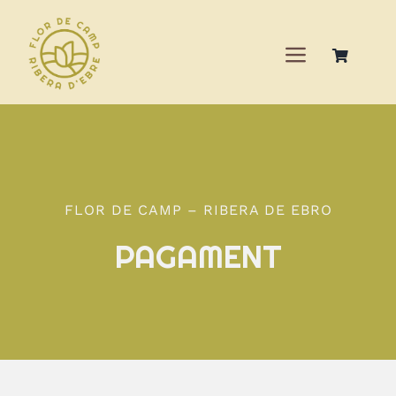
Saltar
al
contenido
Navegació
de
Inicio
palanca
Quiénes somos
FLOR DE CAMP – RIBERA DE EBRO
Que hacemos
PAGAMENT
Contacto
Tienda